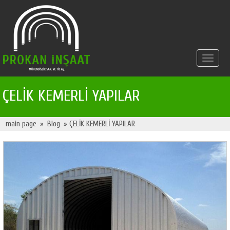
Toggle
navigat
ÇELİK KEMERLİ YAPILAR
main page
»
Blog
» ÇELİK KEMERLİ YAPILAR