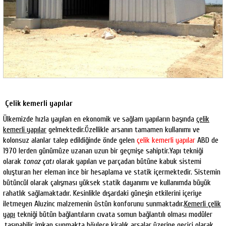
Çelik kemerli yapılar
Ülkemizde hızla yayılan en ekonomik ve sağlam yapıların başında
çelik
kemerli yapılar
gelmektedir.Özellikle arsanın tamamen kullanımı ve
kolonsuz alanlar talep edildiğinde önde gelen
çelik kemerli yapılar
ABD de
1970 lerden günümüze uzanan uzun bir geçmişe sahiptir.Yapı tekniği
olarak
tonoz çatı
olarak yapılan ve parçadan bütüne kabuk sistemi
oluşturan her eleman ince bir hesaplama ve statik içermektedir. Sistemin
bütüncül olarak çalışması yüksek statik dayanımı ve kullanımda büyük
rahatlık sağlamaktadır. Kesinlikle dışardaki güneşin etkilerini içeriye
iletmeyen Aluzinc malzemenin üstün konforunu sunmaktadır.
Kemerli çelik
yapı
tekniği bütün bağlantıların cıvata somun bağlantılı olması modüler
,taşınabilir imkan sunmakta böylece kiralık arsalar üzerine geçici olarak