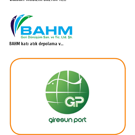
BAHM katı atık depolama v...