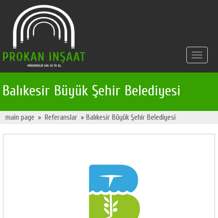
Toggle
navigat
Balıkesir Büyük Şehir Belediyesi
main page
»
Referanslar
» Balıkesir Büyük Şehir Belediyesi