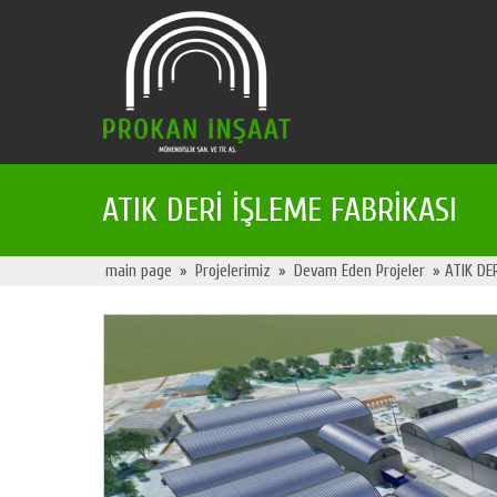
ATIK DERİ İŞLEME FABRİKASI
main page
»
Projelerimiz
»
Devam Eden Projeler
» ATIK DER